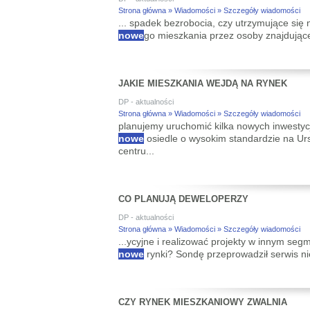
Strona główna » Wiadomości » Szczegóły wiadomości
... spadek bezrobocia, czy utrzymujące się
nowe
go mieszkania przez osoby znajdujące
JAKIE MIESZKANIA WEJDĄ NA RYNEK
DP - aktualności
Strona główna » Wiadomości » Szczegóły wiadomości
planujemy uruchomić kilka nowych inwestyc
nowe
osiedle o wysokim standardzie na U
centru...
CO PLANUJĄ DEWELOPERZY
DP - aktualności
Strona główna » Wiadomości » Szczegóły wiadomości
...ycyjne i realizować projekty w innym se
nowe
rynki? Sondę przeprowadził serwis n
CZY RYNEK MIESZKANIOWY ZWALNIA