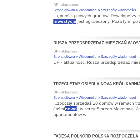
DP - aktualności
Strona główna » Wiadomości » Szczegóły wiadomości
...ępnością nowych gruntów. Deweloperzy ch
inwestycje
jest ograniczony. Poza tym, po 
RUSZA PRZEDSPRZEDAŻ MIESZKAŃ W OST
DP - aktualności
Strona główna » Wiadomości » Szczegóły wiadomości
DP - aktualności Rusza przedsprzedaż mies
TRZECI ETAP OSIEDLA NOVA KRÓLIKARNI
DP - aktualności
Strona główna » Wiadomości » Szczegóły wiadomości
...zpoczął sprzedaż 18 domów w ramach trz
Jaśmi
nowe
j, w sercu Starego Mokotowa. 
apartamentów w
FADESA POLNORD POLSKA ROZPOCZĘŁA 