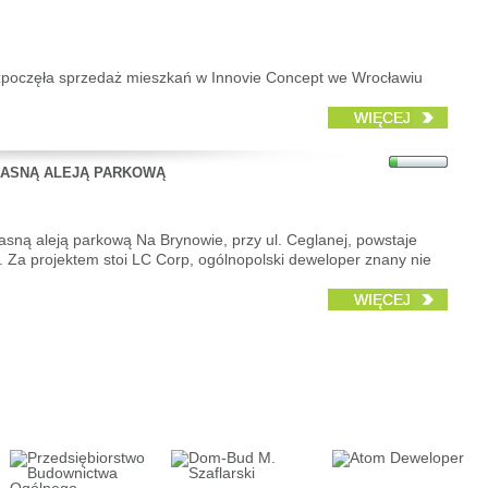
ozpoczęła sprzedaż mieszkań w Innovie Concept we Wrocławiu
WIĘCEJ
ŁASNĄ ALEJĄ PARKOWĄ
łasną aleją parkową Na Brynowie, przy ul. Ceglanej, powstaje
 Za projektem stoi LC Corp, ogólnopolski deweloper znany nie
WIĘCEJ