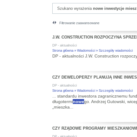
Szukano wyrażenia
nowe inwestycje miesz
Filtrowanie zaawansowane
J.W. CONSTRUCTION ROZPOCZYNA SPRZE
DP - aktualności
Strona główna » Wiadomości » Szczegóły wiadomości
DP - aktualności J.W. Construction rozpoc
CZY DEWELOPERZY PLANUJĄ INNE INWES
DP - aktualności
Strona główna » Wiadomości » Szczegóły wiadomości
... standardu inwestora zagranicznemu fun
długotermi
nowe
go. Andrzej Gutowski, wic
„mieszka...
CZY RZĄDOWE PROGRAMY MIESZKANIOW
DP - aktualności