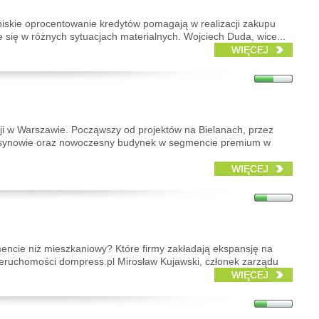
 niskie oprocentowanie kredytów pomagają w realizacji zakupu
 się w różnych sytuacjach materialnych. Wojciech Duda, wice...
WIĘCEJ
ji w Warszawie. Począwszy od projektów na Bielanach, przez
rsynowie oraz nowoczesny budynek w segmencie premium w
WIĘCEJ
gmencie niż mieszkaniowy? Które firmy zakładają ekspansję na
ieruchomości dompress.pl Mirosław Kujawski, członek zarządu
WIĘCEJ