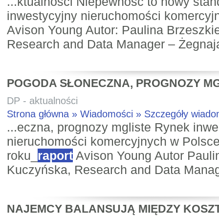
...ktualności Niepewność to nowy st
inwestycyjny nieruchomości komercy
Avison Young Autor: Paulina Brzeszk
Research and Data Manager – Żegnając
POGODA SŁONECZNA, PROGNOZY MG
DP - aktualności
Strona główna » Wiadomości » Szczegóły wiad
...eczna, prognozy mgliste Rynek inwe
nieruchomości komercyjnych w Polsce.
roku_
raport
Avison Young Autor Pauli
Kuczyńska, Research and Data Manage
NAJEMCY BALANSUJĄ MIĘDZY KOSZT