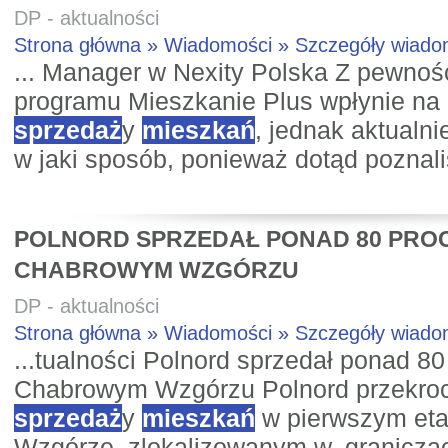
DP - aktualności
Strona główna » Wiadomości » Szczegóły wiad
... Manager w Nexity Polska Z pewnośc
programu Mieszkanie Plus wpłynie na 
sprzedaż
y
mieszkań
, jednak aktualnie
w jaki sposób, ponieważ dotąd poznali
POLNORD SPRZEDAŁ PONAD 80 PROC
CHABROWYM WZGÓRZU
DP - aktualności
Strona główna » Wiadomości » Szczegóły wiad
...tualności Polnord sprzedał ponad 80
Chabrowym Wzgórzu Polnord przekrocz
sprzedaż
y
mieszkań
w pierwszym eta
Wzgórze, zlokalizowanym w, granicząc