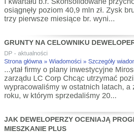
I kwartału b.r. Skonsolidowane przyc
osiągnęły poziom 40,9 mln zł. Zysk br
trzy pierwsze miesiące br. wyni...
GRUNTY NA CELOWNIKU DEWELOPE
DP - aktualności
Strona główna » Wiadomości » Szczegóły wiad
...ytał firmy o plany inwestycyjne Mir
zarządu LC Corp Chcąc utrzymać po
wypracowaliśmy w ostatnich latach, a
roku, w którym sprzedaliśmy 20...
JAK DEWELOPERZY OCENIAJĄ PRO
MIESZKANIE PLUS