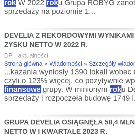
rok
W 2022
rok
u Grupa ROBYG zanot
sprzedaży na poziomie 1...
DEVELIA Z REKORDOWYMI WYNIKAMI –
ZYSKU NETTO W 2022 R.
DP - aktualności
Strona główna » Wiadomości » Szczegóły wiad
...kazania wyniosły 1390 lokali wobec
czyli o 123% więcej, co pozytywnie w
finansowe
grupy. W minionym
rok
u D
sprzedaży i rozpoczęła budowę 1749 l.
GRUPA DEVELIA OSIĄGNĘŁA 58,4 MLN
NETTO W I KWARTALE 2023 R.