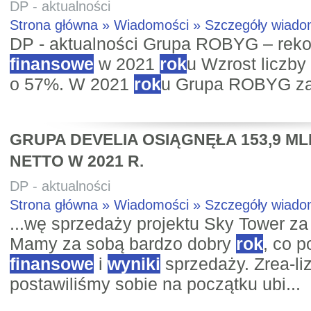
DP - aktualności
Strona główna » Wiadomości » Szczegóły wiad
DP - aktualności Grupa ROBYG – rek
finansowe
w 2021
rok
u Wzrost liczb
o 57%. W 2021
rok
u Grupa ROBYG zan
GRUPA DEVELIA OSIĄGNĘŁA 153,9 ML
NETTO W 2021 R.
DP - aktualności
Strona główna » Wiadomości » Szczegóły wiad
...wę sprzedaży projektu Sky Tower za 
Mamy za sobą bardzo dobry
rok
, co 
finansowe
i
wyniki
sprzedaży. Zrea-li
postawiliśmy sobie na początku ubi...