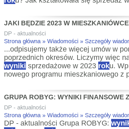
rok
u? Jak kształtowała się sprzedaż w
JAKI BĘDZIE 2023 W MIESZKANIÓWCE
DP - aktualności
Strona główna » Wiadomości » Szczegóły wiad
...odpisujemy także więcej umów w p
poprzednich okresów. Liczymy więc na
wyniki
sprzedażowe w 2023
rok
u. Wp
nowego programu mieszkaniowego z p
GRUPA ROBYG: WYNIKI FINANSOWE Z
DP - aktualności
Strona główna » Wiadomości » Szczegóły wiad
DP - aktualności Grupa ROBYG:
wyni