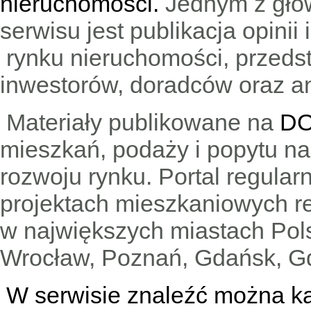
nieruchomości.
Jednym z głó
serwisu jest publikacja opini
rynku nieruchomości, przedst
inwestorów, doradców oraz an
Materiały publikowane na
DO
mieszkań, podaży i popytu n
rozwoju rynku. Portal regular
projektach mieszkaniowych 
w największych miastach Pols
Wrocław, Poznań, Gdańsk, Gd
W serwisie znaleźć można
k