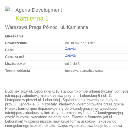
Agena Development
Kamienna 1
Warszawa Praga Północ, ul. Kamienna
Mieszkanie
Powierzchnia
od 30 m2 do 61 m2
Zapytaj
Cena
Zapytaj
Cena za m2
Liczba pokoi
od 1 do 3
Termin oddania
inwestycja zrealizowana
Budynek przy ul. Lęborskiej 8/10 stanowi "plombę urbanistyczną" pomięd
istniejącą zabudową mieszkaniową przy ul. Lęborskiej 6 i ul. 11
Listopada w pierzei ul. Lęborskiej. Sąsiadujące z inwestycją budynki
przy ul. Lęborskiej 6 i 4 zostały niedawno wyremontowane przez gminę.
Projekt harmonijnie dopasowuje się do 5-kondygnacyjnej wysokości
istniejącej zabudowy w linii ulicy, natomiast wyższą, 17-kondygnacyjną
część budynku wycofano na drugi plan. Elewacja frontowa (od ul.
Lęborskiej) w części niższej nawiązuje formą uskoków i skosów do
nieregularnego kształtu działki. Część wysokościowa budynku stanowi