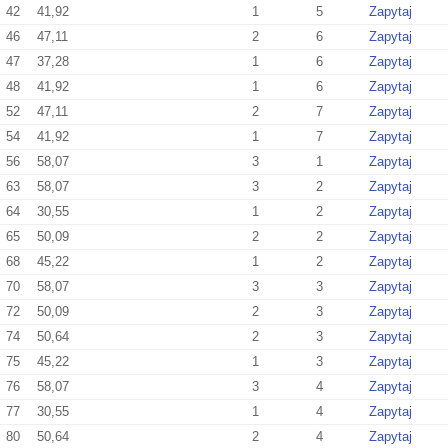
42
41,92
1
5
Zapytaj
46
47,11
2
6
Zapytaj
47
37,28
1
6
Zapytaj
48
41,92
1
6
Zapytaj
52
47,11
2
7
Zapytaj
54
41,92
1
7
Zapytaj
56
58,07
3
1
Zapytaj
63
58,07
3
2
Zapytaj
64
30,55
1
2
Zapytaj
65
50,09
2
2
Zapytaj
68
45,22
1
2
Zapytaj
70
58,07
3
3
Zapytaj
72
50,09
2
3
Zapytaj
74
50,64
2
3
Zapytaj
75
45,22
1
3
Zapytaj
76
58,07
3
4
Zapytaj
77
30,55
1
4
Zapytaj
80
50,64
2
4
Zapytaj