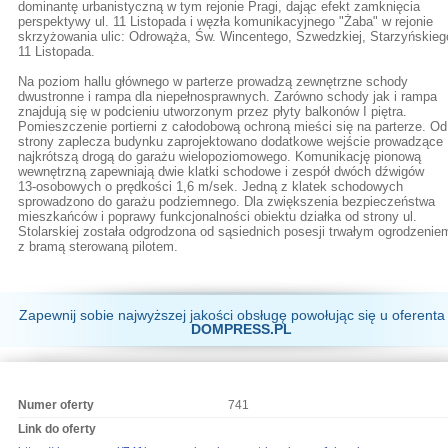
dominantę urbanistyczną w tym rejonie Pragi, dając efekt zamknięcia
perspektywy ul. 11 Listopada i węzła komunikacyjnego "Żaba" w rejonie
skrzyżowania ulic: Odrowąża, Św. Wincentego, Szwedzkiej, Starzyńskiego
11 Listopada.
Na poziom hallu głównego w parterze prowadzą zewnętrzne schody
dwustronne i rampa dla niepełnosprawnych. Zarówno schody jak i rampa
znajdują się w podcieniu utworzonym przez płyty balkonów I piętra.
Pomieszczenie portierni z całodobową ochroną mieści się na parterze. Od
strony zaplecza budynku zaprojektowano dodatkowe wejście prowadzące
najkrótszą drogą do garażu wielopoziomowego. Komunikację pionową
wewnętrzną zapewniają dwie klatki schodowe i zespół dwóch dźwigów
13-osobowych o prędkości 1,6 m/sek. Jedną z klatek schodowych
sprowadzono do garażu podziemnego. Dla zwiększenia bezpieczeństwa
mieszkańców i poprawy funkcjonalności obiektu działka od strony ul.
Stolarskiej została odgrodzona od sąsiednich posesji trwałym ogrodzenie
z bramą sterowaną pilotem.
Zapewnij sobie najwyższej jakości obsługę powołując się u oferenta
DOMPRESS.PL
Numer oferty
741
Link do oferty