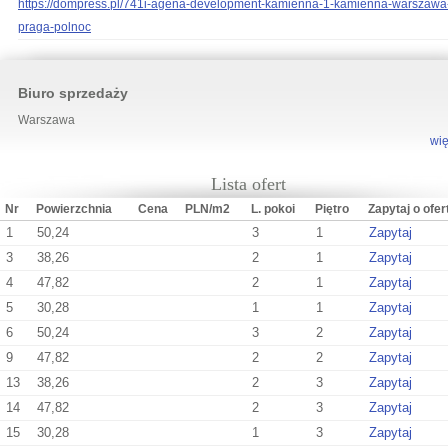
https://dompress.pl/741i-agena-development-kamienna-1-kamienna-warszawa
praga-polnoc
Biuro sprzedaży
Warszawa
wię
Lista ofert
Nr
Powierzchnia
Cena
PLN/m2
L. pokoi
Piętro
Zapytaj o ofer
1
50,24
3
1
Zapytaj
3
38,26
2
1
Zapytaj
4
47,82
2
1
Zapytaj
5
30,28
1
1
Zapytaj
6
50,24
3
2
Zapytaj
9
47,82
2
2
Zapytaj
13
38,26
2
3
Zapytaj
14
47,82
2
3
Zapytaj
15
30,28
1
3
Zapytaj