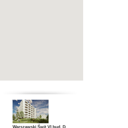
Centralna Vita
Kraków Czyżyny
Warzelnia by BOHEMA
Warszawa Praga Północ
Warszawski Świt VI bud. D
Warszawa Targówek