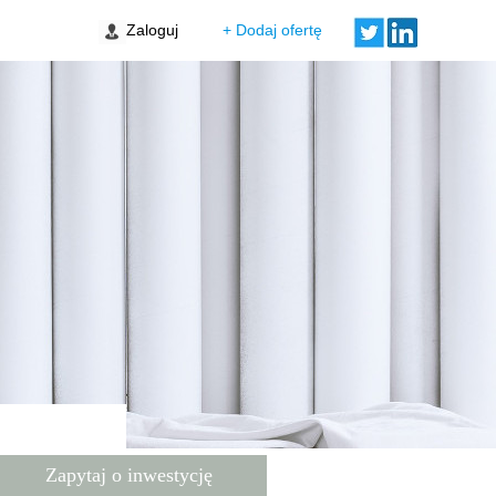
Zaloguj
+ Dodaj ofertę
Przystań Żerań
Warszawa Białołęka
Orawska Vita
Wrocław Ołtaszyn
Lokum Porto Etap VI bud. F
Wrocław Stare Miasto
Zapytaj o inwestycję