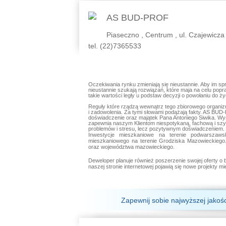
AS BUD-PROF
Piaseczno , Centrum , ul. Czajewicza
tel. (22)7365533
Oczekiwania rynku zmieniają się nieustannie. Aby im s
nieustannie szukają rozwiązań, które maja na celu popr
takie wartości legły u podstaw decyzji o powołaniu do
Reguły które rządzą wewnątrz tego zbiorowego organi
i zadowolenia. Za tymi słowami podążają fakty. AS BUD
doświadczenie oraz majątek Pana Antoniego Siwika. Wy
zapewnia naszym Klientom niespotykaną, fachową i szy
problemów i stresu, lecz pozytywnym doświadczeniem
Inwestycje mieszkaniowe na terenie podwarszaws
mieszkaniowego na terenie Grodziska Mazowieckiego
oraz województwa mazowieckiego.
Deweloper planuje również poszerzenie swojej oferty 
naszej stronie internetowej pojawią się nowe projekty 
Zapewnij sobie najwyższej jakoś