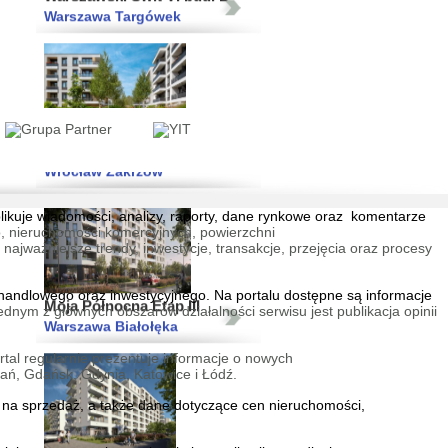
Lokum Verde Etap III
Wrocław Zakrzów
blikuje wiadomości, analizy, raporty, dane rynkowe oraz komentarze
, nieruchomości komercyjnych, powierzchni
jważniejsze trendy, inwestycje, transakcje, przejęcia oraz procesy
Moja Północna Etap III
Warszawa Białołęka
andlowego oraz inwestycyjnego. Na portalu dostępne są informacje
ednym z głównych obszarów działalności serwisu jest publikacja opinii
tal regularnie prezentuje informacje o nowych
ań, Gdańsk, Gdynia, Katowice i Łódź.
na sprzedaż
, a także dane dotyczące cen nieruchomości,
Warszawski Świt XI - lokale
użytkowe