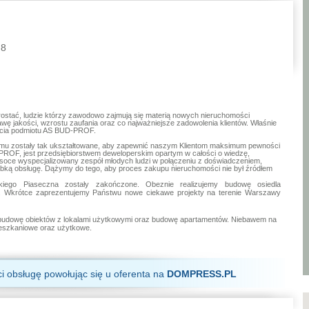
 8
prostać, ludzie którzy zawodowo zajmują się materią nowych nieruchomości
awę jakości, wzrostu zaufania oraz co najważniejsze zadowolenia klientów. Właśnie
 życia podmiotu AS BUD-PROF.
zmu zostały tak ukształtowane, aby zapewnić naszym Klientom maksimum pewności
-PROF, jest przedsiębiorstwem deweloperskim opartym w całości o wiedzę,
soce wyspecjalizowany zespół młodych ludzi w połączeniu z doświadczeniem,
bką obsługę. Dążymy do tego, aby proces zakupu nieruchomości nie był źródłem
.
kiego Piaseczna zostały zakończone. Obeznie realizujemy budowę osiedla
. Wkrótce zaprezentujemy Państwu nowe ciekawe projekty na terenie Warszawy
o budowę obiektów z lokalami użytkowymi oraz budowę apartamentów. Niebawem na
mieszkaniowe oraz użytkowe.
ci obsługę powołując się u oferenta na
DOMPRESS.PL