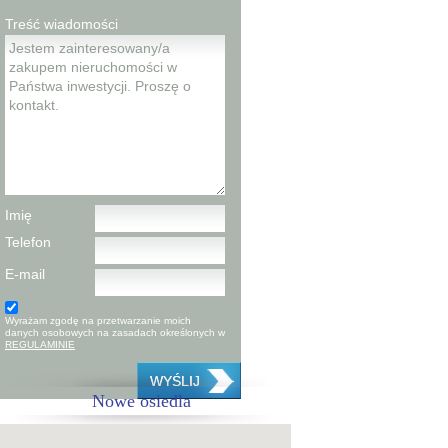
Treść wiadomości
Warszawski Świt VII bud. A
Warszawa Targówek
Warszawski Świt X - lokale
Imię
użytkowe
Telefon
Warszawa Targówek
E-mail
Wyrażam zgodę na przetwarzanie moich
danych osobowych na zasadach określonych w
REGULAMINIE
WYŚLIJ
Warszawski Świt VIII bud. B1
Nowe osiedla
Warszawa Targówek