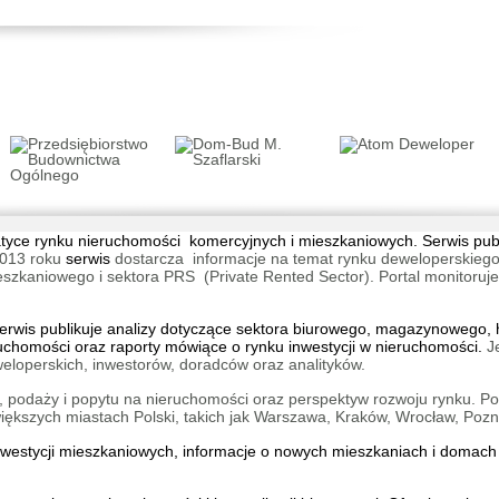
tematyce rynku nieruchomości komercyjnych i mieszkaniowych. Serwis pu
013 roku
serwis
dostarcza informacje na temat rynku deweloperskiego
aniowego i sektora PRS (Private Rented Sector). Portal monitoruje na
wis publikuje analizy dotyczące sektora biurowego, magazynowego, h
ruchomości oraz raporty mówiące o rynku inwestycji w nieruchomości.
J
eloperskich, inwestorów, doradców oraz analityków.
 podaży i popytu na nieruchomości oraz perspektyw rozwoju rynku. Por
kszych miastach Polski, takich jak Warszawa, Kraków, Wrocław, Pozn
inwestycji mieszkaniowych, informacje o
nowych mieszkaniach
i
domach 