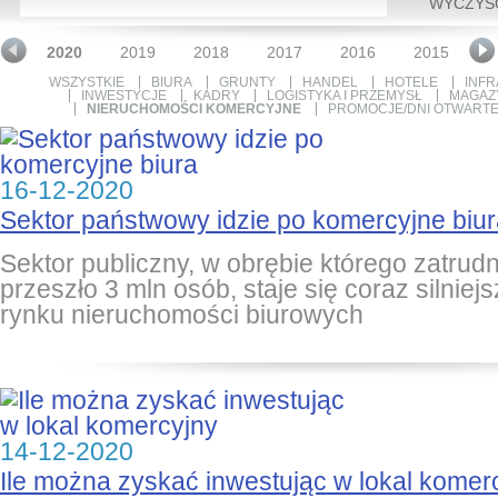
WYCZYŚ
1
2020
2019
2018
2017
2016
2015
2
WSZYSTKIE
BIURA
GRUNTY
HANDEL
HOTELE
INFR
INWESTYCJE
KADRY
LOGISTYKA I PRZEMYSŁ
MAGAZ
NIERUCHOMOŚCI KOMERCYJNE
PROMOCJE/DNI OTWART
16-12-2020
Sektor państwowy idzie po komercyjne biu
Sektor publiczny, w obrębie którego zatrud
przeszło 3 mln osób, staje się coraz silni
rynku nieruchomości biurowych
14-12-2020
Ile można zyskać inwestując w lokal komer