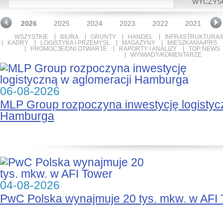
WYCZYŚ
2026
2025
2024
2023
2022
2021
2
WSZYSTKIE
BIURA
GRUNTY
HANDEL
INFRASTRUKTURA/
KADRY
LOGISTYKA I PRZEMYSŁ
MAGAZYNY
MIESZKANIA/PRS
PROMOCJE/DNI OTWARTE
RAPORTY I ANALIZY
TOP NEWS
WYWIADY/KOMENTARZE
06-08-2026
MLP Group rozpoczyna inwestycję logistyc
Hamburga
04-08-2026
PwC Polska wynajmuje 20 tys. mkw. w AFI