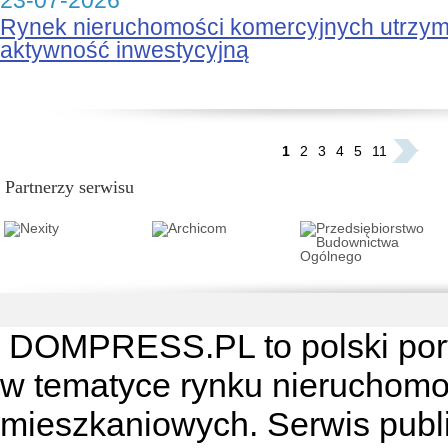
23-07-2026
Rynek nieruchomości komercyjnych utrzy
aktywność inwestycyjną
...
1
2
3
4
5
11
Partnerzy serwisu
DOMPRESS.PL
to polski por
w tematyce rynku nieruchomo
mieszkaniowych. Serwis publik