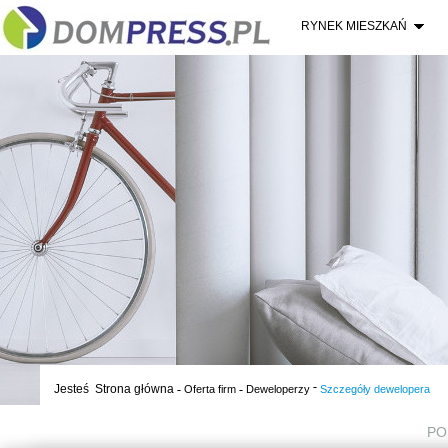
RYNEK MIESZKAŃ
-
Jesteś
Strona główna
-
-
Oferta firm
Deweloperzy
Szczegóły dewelopera