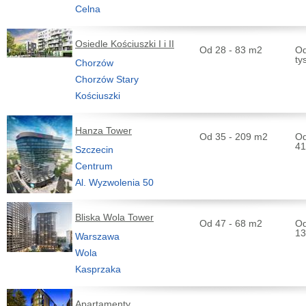
Celna
Osiedle Kościuszki I i II
Od 28 - 83 m2
Od
ty
Chorzów
Chorzów Stary
Kościuszki
Hanza Tower
Od 35 - 209 m2
Od
41
Szczecin
Centrum
Al. Wyzwolenia 50
Bliska Wola Tower
Od 47 - 68 m2
Od
13
Warszawa
Wola
Kasprzaka
Apartamenty