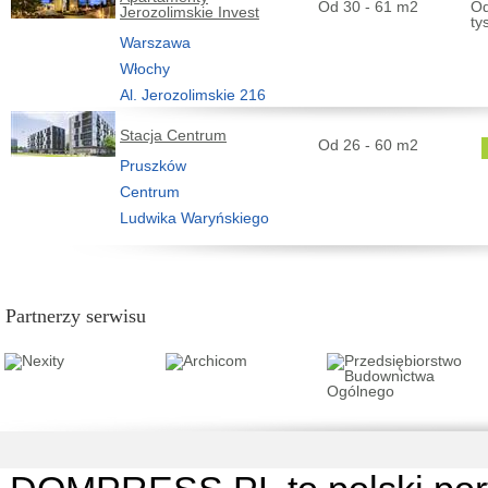
Od 30 - 61 m2
Od
Jerozolimskie Invest
ty
Warszawa
Włochy
Al. Jerozolimskie 216
Stacja Centrum
Od 26 - 60 m2
Pruszków
Centrum
Ludwika Waryńskiego
Partnerzy serwisu