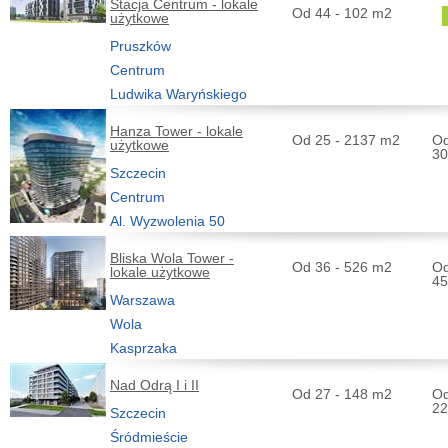
Stacja Centrum - lokale
Od 44 - 102 m2
użytkowe
Pruszków
Centrum
Ludwika Waryńskiego
Hanza Tower - lokale
Od 25 - 2137 m2
Od
użytkowe
30
Szczecin
Centrum
Al. Wyzwolenia 50
Bliska Wola Tower -
Od 36 - 526 m2
Od
lokale użytkowe
45
Warszawa
Wola
Kasprzaka
Nad Odrą I i II
Od 27 - 148 m2
Od
22
Szczecin
Śródmieście