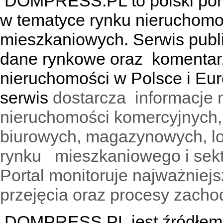
DOMPRESS.PL
to polski por
w tematyce rynku nieruchomo
mieszkaniowych. Serwis publik
dane rynkowe oraz komentar
nieruchomości w Polsce i Eur
serwis
dostarcza informacje 
nieruchomości komercyjnych,
biurowych, magazynowych, lo
rynku mieszkaniowego i sekt
Portal monitoruje najważniejsz
przejęcia oraz procesy zach
DOMPRESS.PL jest źródłem w