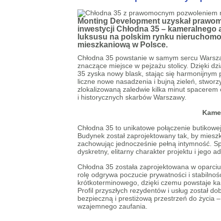
Monting Development uzyskał prawomo
inwestycji Chłodna 35 – kameralnego
luksusu na polskim rynku nieruchomoś
mieszkaniową w Polsce.
Chłodna 35 powstanie w samym sercu Warszawy,
znaczące miejsce w pejzażu stolicy. Dzięki d
35 zyska nowy blask, stając się harmonijnym 
liczne nowe nasadzenia i bujną zieleń, stworz
zlokalizowaną zaledwie kilka minut spacerem 
i historycznych skarbów Warszawy.
Kamer
Chłodna 35 to unikatowe połączenie butikowej
Budynek został zaprojektowany tak, by miesz
zachowując jednocześnie pełną intymność. S
dyskretny, elitarny charakter projektu i jeg
Chłodna 35 została zaprojektowana w oparciu
rolę odgrywa poczucie prywatności i stabiln
krótkoterminowego, dzięki czemu powstaje ka
Profil przyszłych rezydentów i usług został do
bezpieczną i prestiżową przestrzeń do życia –
wzajemnego zaufania.