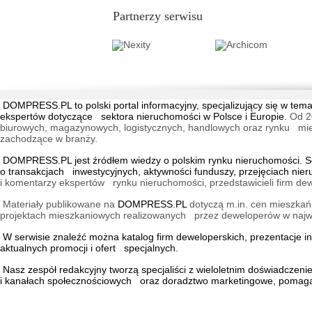
Partnerzy serwisu
DOMPRESS.PL
to polski portal informacyjny, specjalizujący się w 
ekspertów dotyczące sektora nieruchomości w Polsce i Europie.
Od 2
biurowych, magazynowych, logistycznych, handlowych oraz rynku mieszk
zachodzące w branży.
DOMPRESS.PL jest źródłem wiedzy o polskim rynku nieruchomości. Ser
o transakcjach inwestycyjnych, aktywności funduszy, przejęciach nie
i komentarzy ekspertów rynku nieruchomości, przedstawicieli firm dew
Materiały publikowane na
DOMPRESS.PL
dotyczą m.in. cen mieszkań,
projektach mieszkaniowych realizowanych przez deweloperów w najwię
W serwisie znaleźć można
katalog firm deweloperskich
, prezentacje 
aktualnych promocji i ofert specjalnych.
Nasz zespół redakcyjny tworzą specjaliści z wieloletnim doświadczen
i kanałach społecznościowych oraz doradztwo marketingowe, pomagaj