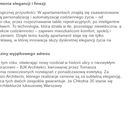
monia elegancji i finezji
ogicznej przyszłości. W apartamentach znajdą się zaawansowane
ą personalizację i automatyzację codziennego życia – od
 oka, przez rozpoznawanie tablic rejestracyjnych, po inteligentne
wem. To technologia, która działa w tle, pozostając niewidoczna, a
kcie codzienności – zapewni mieszkańcom komfort, spokój i
zeniem. Dzięki temu każdy apartament staje się nie tylko
lawą, w której innowacja służy dyskretnej elegancji życia na
ziny wyjątkowego adresu
ym roku, otwierając nowy rozdział w historii ulicy o niezwykłym
pracowni – BJK Architekci, kierowanej przez Tomasza
zenia nowoczesnych rozwiązań z ponadczasową estetyką. Za
o Architects, którego realizacje cenione są za subtelną elegancję,
raca tych dwóch zespołów gwarantuje, że
Chłodna 35
stanie się
rchitekturze luksusowej Warszawy.