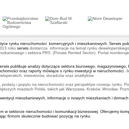
tematyce rynku nieruchomości komercyjnych i mieszkaniowych. Serwis pu
013 roku
serwis
dostarcza informacje na temat rynku deweloperskiego
aniowego i sektora PRS (Private Rented Sector). Portal monitoruje na
wis publikuje analizy dotyczące sektora biurowego, magazynowego, h
ruchomości oraz raporty mówiące o rynku inwestycji w nieruchomości.
J
eloperskich, inwestorów, doradców oraz analityków.
 podaży i popytu na nieruchomości oraz perspektyw rozwoju rynku. Por
kszych miastach Polski, takich jak Warszawa, Kraków, Wrocław, Pozn
inwestycji mieszkaniowych, informacje o
nowych mieszkaniach
i
domach 
iem w sektorze nieruchomości i komunikacji biznesowej. Oferujemy ko
ąc firmom skutecznie budować pozycję na rynku.