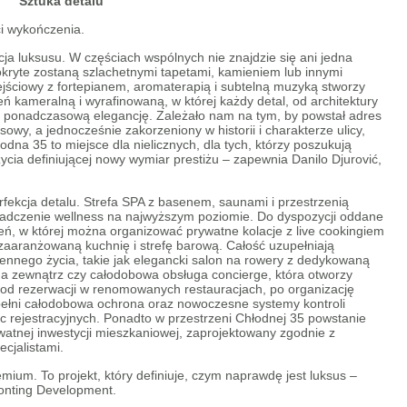
Sztuka detalu
i wykończenia.
ncja luksusu. W częściach wspólnych nie znajdzie się ani jedna
kryte zostaną szlachetnymi tapetami, kamieniem lub innymi
jściowy z fortepianem, aromaterapią i subtelną muzyką stworzy
ń kameralną i wyrafinowaną, w której każdy detal, od architektury
 i ponadczasową elegancję. Zależało nam na tym, by powstał adres
wy, a jednocześnie zakorzeniony w historii i charakterze ulicy,
łodna 35 to miejsce dla nielicznych, dla tych, którzy poszukują
ycia definiującej nowy wymiar prestiżu – zapewnia Danilo Djurović,
erfekcja detalu. Strefa SPA z basenem, saunami i przestrzenią
adczenie wellness na najwyższym poziomie. Do dyspozycji oddane
zeń, w której można organizować prywatne kolacje z live cookingiem
zaaranżowaną kuchnię i strefę barową. Całość uzupełniają
ennego życia, takie jak elegancki salon na rowery z dedykowaną
a zewnątrz czy całodobowa obsługa concierge, która otworzy
od rezerwacji w renomowanych restauracjach, po organizację
łni całodobowa ochrona oraz nowoczesne systemy kontroli
ic rejestracyjnych. Ponadto w przestrzeni Chłodnej 35 powstanie
atnej inwestycji mieszkaniowej, zaprojektowany zgodnie z
ecjalistami.
remium.
To projekt, który definiuje, czym naprawdę jest luksus
–
onting Development.