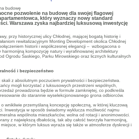
cne pozwolenie na budowę dla swojej flagowej
 apartamentowca, który wyznaczy nowy standard
ci. Warszawa zyska najbardziej luksusową inwestycję
 przy historycznej ulicy Chłodnej, mającej bogatą historię i
ziałaniom rewitalizacyjnym Monting Development okolica Chłodnej
połączeniem historii i współczesnej elegancji – wzbogacona o
y harmonijną kompozycję natury i wyrafinowanej architektury
od Ogrodu Saskiego, Parku Mirowskiego oraz licznych kulturalnych
alność i bezpieczeństwo
 skali z absolutnym poczuciem prywatności i bezpieczeństwa.
kańcy mogli korzystać z luksusowych przestrzeni wspólnych,
przedaż prowadzona będzie w formule zamkniętej, co podkreśla
o adresowanie do starannie wyselekcjonowanego grona odbiorców.
 o wnikliwie przemyślaną koncepcję społeczną, w której kluczową
ości. Inwestycja w sposób świadomy wyklucza możliwość najmu
meralna wspólnota mieszkańców, wolna od rotacji i anonimowości.
brany z największą dbałością, tak aby całość tworzyła harmonijną,
 miejsce, w którym luksus wyraża się także w atmosferze dyskrecji i