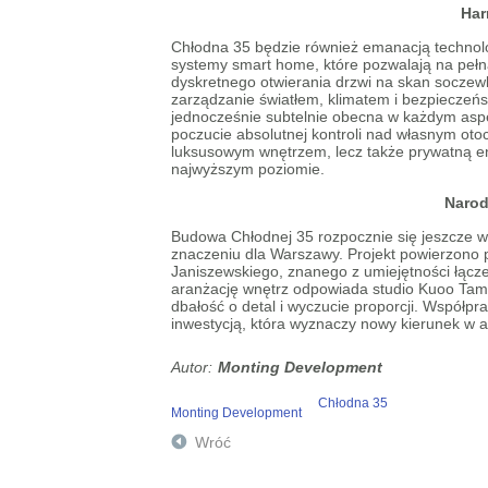
Har
Chłodna 35 będzie również emanacją technol
systemy smart home, które pozwalają na pełn
dyskretnego otwierania drzwi na skan soczewki
zarządzanie światłem, klimatem i bezpieczeńst
jednocześnie subtelnie obecna w każdym aspe
poczucie absolutnej kontroli nad własnym otoc
luksusowym wnętrzem, lecz także prywatną enk
najwyższym poziomie.
Narod
Budowa Chłodnej 35 rozpocznie się jeszcze w t
znaczeniu dla Warszawy. Projekt powierzono 
Janiszewskiego, znanego z umiejętności łąc
aranżację wnętrz odpowiada studio Kuoo Tamiz
dbałość o detal i wyczucie proporcji. Współp
inwestycją, która wyznaczy nowy kierunek w a
Monting Development
Chłodna 35
Monting Development
Wróć