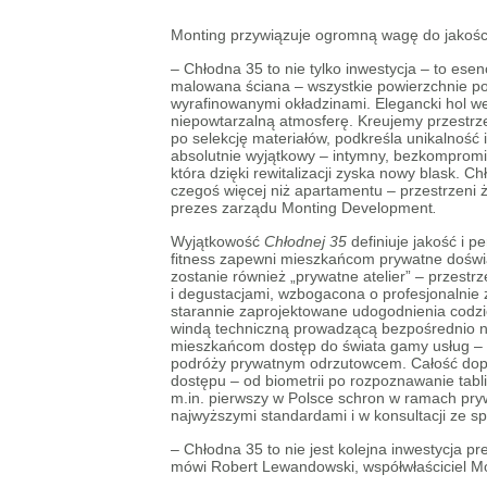
Monting przywiązuje ogromną wagę do jakośc
–
Chłodna 35 to nie tylko inwestycja – to ese
malowana ściana – wszystkie powierzchnie po
wyrafinowanymi okładzinami. Elegancki hol we
niepowtarzalną atmosferę. Kreujemy przestrze
po selekcję materiałów, podkreśla unikalność
absolutnie wyjątkowy – intymny, bezkompromiso
która dzięki rewitalizacji zyska nowy blask. Ch
czegoś więcej niż apartamentu – przestrzeni ż
prezes zarządu Monting Development
.
Wyjątkowość
Chłodnej 35
definiuje jakość i p
fitness zapewni mieszkańcom prywatne doświ
zostanie również „prywatne atelier” – przestr
i degustacjami, wzbogacona o profesjonalnie 
starannie zaprojektowane udogodnienia codzi
windą techniczną prowadzącą bezpośrednio n
mieszkańcom dostęp do świata gamy usług – 
podróży prywatnym odrzutowcem. Całość dope
dostępu – od biometrii po rozpoznawanie tabl
m.in. pierwszy w Polsce schron w ramach pryw
najwyższymi standardami i w konsultacji ze sp
– Chłodna 35 to nie jest kolejna inwestycja p
mówi Robert Lewandowski, współwłaściciel M