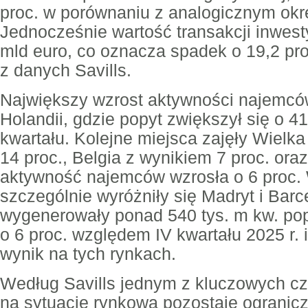
proc. w porównaniu z analogicznym okr
Jednocześnie wartość transakcji inwest
mld euro, co oznacza spadek o 19,2 pro
z danych Savills.
Największy wzrost aktywności najemc
Holandii, gdzie popyt zwiększył się o 41
kwartału. Kolejne miejsca zajęły Wielk
14 proc., Belgia z wynikiem 7 proc. ora
aktywność najemców wzrosła o 6 proc. 
szczególnie wyróżniły się Madryt i Barc
wygenerowały ponad 540 tys. m kw. pop
o 6 proc. względem IV kwartału 2025 r. 
wynik na tych rynkach.
Według Savills jednym z kluczowych c
na sytuację rynkową pozostaje ogranic