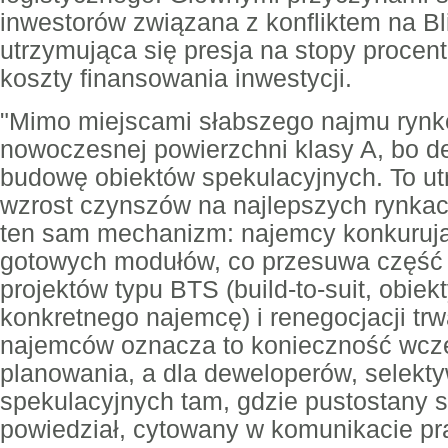
inwestorów związana z konfliktem na B
utrzymująca się presja na stopy procen
koszty finansowania inwestycji.
"Mimo miejscami słabszego najmu rynk
nowoczesnej powierzchni klasy A, bo d
budowę obiektów spekulacyjnych. To ut
wzrost czynszów na najlepszych rynka
ten sam mechanizm: najemcy konkurują
gotowych modułów, co przesuwa część 
projektów typu BTS (build-to-suit, obi
konkretnego najemcę) i renegocjacji tr
najemców oznacza to konieczność wcz
planowania, a dla deweloperów, selekty
spekulacyjnych tam, gdzie pustostany s
powiedział, cytowany w komunikacie p