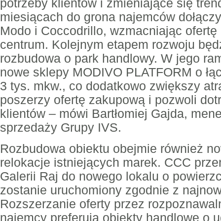
potrzeby klientów i zmieniające się tre
miesiącach do grona najemców dołączyły
Modo i Coccodrillo, wzmacniając ofert
centrum. Kolejnym etapem rozwoju będ
rozbudowa o park handlowy. W jego ra
nowe sklepy MODIVO PLATFORM o łączn
3 tys. mkw., co dodatkowo zwiększy atr
poszerzy ofertę zakupową i pozwoli do
klientów – mówi Bartłomiej Gajda, mene
sprzedaży Grupy IVS.
Rozbudowa obiektu obejmie również n
relokacje istniejących marek. CCC prze
Galerii Raj do nowego lokalu o powierzc
zostanie uruchomiony zgodnie z najno
Rozszerzanie oferty przez rozpoznawal
najemcy preferują obiekty handlowe o u