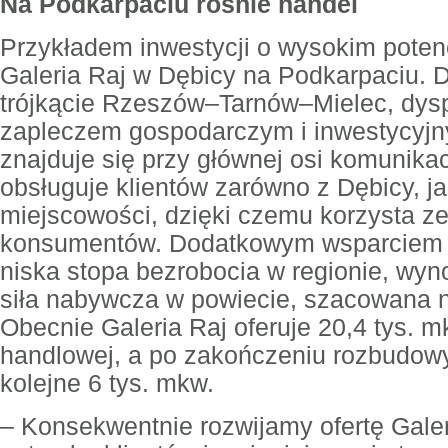
Na Podkarpaciu rośnie handel
Przykładem inwestycji o wysokim potenc
Galeria Raj w Dębicy na Podkarpaciu. 
trójkącie Rzeszów–Tarnów–Mielec, dys
zapleczem gospodarczym i inwestycyjn
znajduje się przy głównej osi komunikac
obsługuje klientów zarówno z Dębicy, ja
miejscowości, dzięki czemu korzysta ze
konsumentów. Dodatkowym wsparciem dl
niska stopa bezrobocia w regionie, wyn
siła nabywcza w powiecie, szacowana n
Obecnie Galeria Raj oferuje 20,4 tys. m
handlowej, a po zakończeniu rozbudowy
kolejne 6 tys. mkw.
– Konsekwentnie rozwijamy ofertę Galer