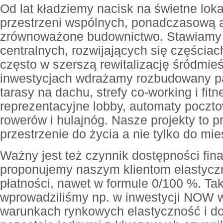
Od lat kładziemy nacisk na świetne loka
przestrzeni wspólnych, ponadczasową ar
zrównoważone budownictwo. Stawiamy 
centralnych, rozwijających się częściac
często w szerszą rewitalizację śródmie
inwestycjach wdrażamy rozbudowany pa
tarasy na dachu, strefy co-working i fitn
reprezentacyjne lobby, automaty poczt
rowerów i hulajnóg. Nasze projekty to 
przestrzenie do życia a nie tylko do mi
Ważny jest też czynnik dostępności fin
proponujemy naszym klientom elastyc
płatności, nawet w formule 0/100 %. Ta
wprowadziliśmy np. w inwestycji NOW 
warunkach rynkowych elastyczność i d