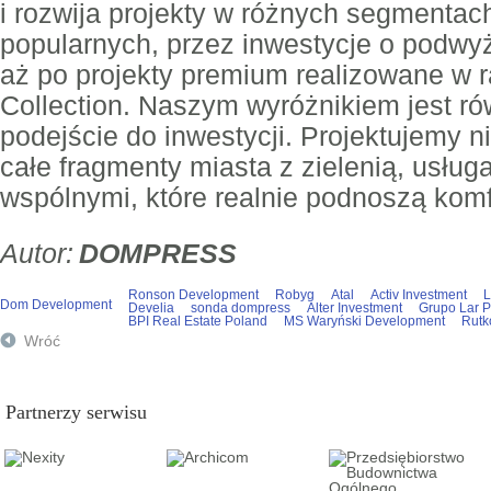
i rozwija projekty w różnych segmentac
popularnych, przez inwestycje o podwy
aż po projekty premium realizowane w 
Collection. Naszym wyróżnikiem jest r
podejście do inwestycji. Projektujemy ni
całe fragmenty miasta z zielenią, usług
wspólnymi, które realnie podnoszą kom
DOMPRESS
Ronson Development
Robyg
Atal
Activ Investment
L
Dom Development
Develia
sonda dompress
Alter Investment
Grupo Lar P
BPI Real Estate Poland
MS Waryński Development
Rutk
Wróć
Partnerzy serwisu