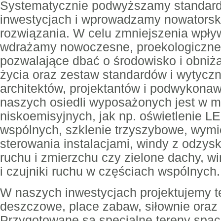
Systematycznie podwyższamy standard
inwestycjach i wprowadzamy nowatorski
rozwiązania. W celu zmniejszenia wpły
wdrażamy nowoczesne, proekologiczne 
pozwalające dbać o środowisko i obniż
życia oraz zestaw standardów i wytycz
architektów, projektantów i podwykon
naszych osiedli wyposażonych jest w 
niskoemisyjnych, jak np. oświetlenie L
wspólnych, szklenie trzyszybowe, wymie
sterowania instalacjami, windy z odzysk
ruchu i zmierzchu czy zielone dachy, w
i czujniki ruchu w częściach wspólnych.
W naszych inwestycjach projektujemy t
deszczowe, place zabaw, siłownie oraz 
Przygotowane są specjalne tereny spac