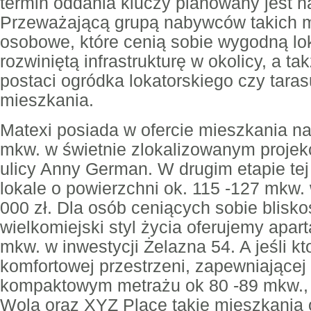
termin oddania kluczy planowany jest n
Przeważającą grupą nabywców takich m
osobowe, które cenią sobie wygodną lok
rozwiniętą infrastrukturę w okolicy, a t
postaci ogródka lokatorskiego czy tara
mieszkania.
Matexi posiada w ofercie mieszkania n
mkw. w świetnie zlokalizowanym projekc
ulicy Anny German. W drugim etapie tej
lokale o powierzchni ok. 115 -127 mkw.
000 zł. Dla osób ceniących sobie blisko
wielkomiejski styl życia oferujemy apa
mkw. w inwestycji Żelazna 54. A jeśli k
komfortowej przestrzeni, zapewniającej
kompaktowym metrażu ok 80 -89 mkw., t
Wola oraz XYZ Place takie mieszkania 