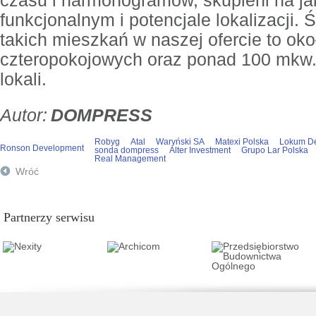
czasu i harmonogramów, skupieni na jak
funkcjonalnym i potencjale lokalizacji.
takich mieszkań w naszej ofercie to oko
czteropokojowych oraz ponad 100 mkw.
lokali.
DOMPRESS
Robyg
Atal
Waryński SA
Matexi Polska
Lokum D
Ronson Development
sonda dompress
Alter Investment
Grupo Lar Polska
Real Management
Wróć
Partnerzy serwisu