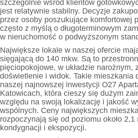
szczególnie wśród klientów gotówkowy
jest relatywnie stabilny. Decyzje zak
przez osoby poszukujące komfortowej pr
często z myślą o długoterminowym zami
w nieruchomość o podwyższonym stand
Największe lokale w naszej ofercie maj
sięgającą do 140 mkw. Są to przestron
pięciopokojowe, w układzie narożnym, 
doświetlenie i widok. Takie mieszkania 
naszej najnowszej inwestycji O27 Apar
Katowicach, która cieszy się dużym za
względu na swoją lokalizację i jakość 
wspólnych. Ceny największych mieszkań
rozpoczynają się od poziomu około 2,1 
kondygnacji i ekspozycji.