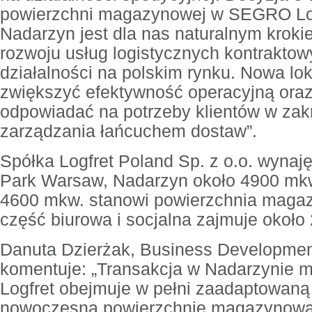
powierzchni magazynowej w SEGRO Log
Nadarzyn jest dla nas naturalnym krok
rozwoju usług logistycznych kontraktowy
działalności na polskim rynku. Nowa lo
zwiększyć efektywność operacyjną oraz 
odpowiadać na potrzeby klientów w za
zarządzania łańcuchem dostaw”.
Spółka Logfret Poland Sp. z o.o. wyna
Park Warsaw, Nadarzyn około 4900 mkw
4600 mkw. stanowi powierzchnia maga
część biurowa i socjalna zajmuje około
Danuta Dzierżak, Business Developmen
komentuje: „Transakcja w Nadarzynie m
Logfret obejmuje w pełni zaadaptowaną
nowoczesną powierzchnię magazynową,