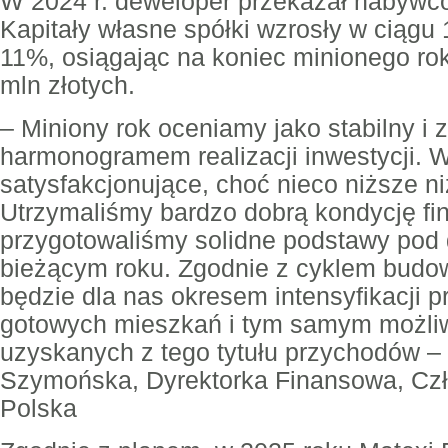
W 2024 r. deweloper przekazał nabywc
Kapitały własne spółki wzrosły w ciągu
11%, osiągając na koniec minionego ro
mln złotych.
– Miniony rok oceniamy jako stabilny i 
harmonogramem realizacji inwestycji. W
satysfakcjonujące, choć nieco niższe ni
Utrzymaliśmy bardzo dobrą kondycję fi
przygotowaliśmy solidne podstawy pod
bieżącym roku. Zgodnie z cyklem budow
będzie dla nas okresem intensyfikacji 
gotowych mieszkań i tym samym możliw
uzyskanych z tego tytułu przychodów – 
Szymońska, Dyrektorka Finansowa, Czł
Polska