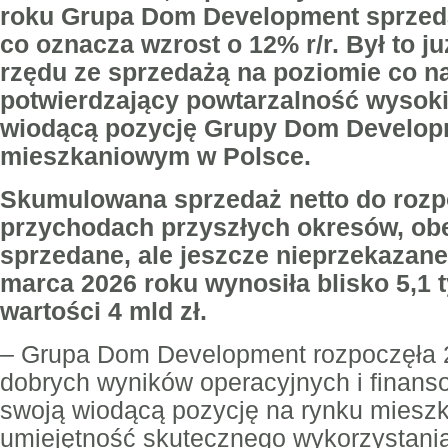
roku Grupa Dom Development sprzedał
co oznacza wzrost o 12% r/r. Był to j
rzędu ze sprzedażą na poziomie co naj
potwierdzający powtarzalność wysoki
wiodącą pozycję Grupy Dom Develop
mieszkaniowym w Polsce.
Skumulowana sprzedaż netto do rozp
przychodach przyszłych okresów, obe
sprzedane, ale jeszcze nieprzekazan
marca 2026 roku wynosiła blisko 5,1 ty
wartości 4 mld zł.
–
Grupa Dom Development rozpoczęła 2
dobrych wyników operacyjnych i finans
swoją wiodącą pozycję na rynku miesz
umiejętność skutecznego wykorzystania