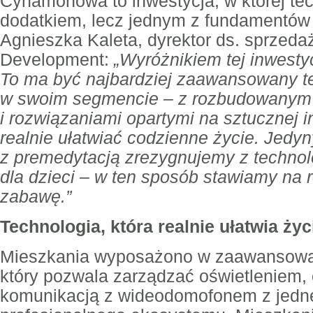
Cynamonowa to inwestycja, w której tec
dodatkiem, lecz jednym z fundamentów 
Agnieszka Kaleta, dyrektor ds. sprzeda
Development:
„Wyróżnikiem tej inwestyc
To ma być najbardziej zaawansowany te
w swoim segmencie – z rozbudowanym
i rozwiązaniami opartymi na sztucznej in
realnie ułatwiać codzienne życie. Jed
z premedytacją zrezygnujemy z technol
dla dzieci – w ten sposób stawiamy na r
zabawę.”
Technologia, która realnie ułatwia życ
Mieszkania wyposażono w zaawansowa
który pozwala zarządzać oświetleniem,
komunikacją z wideodomofonem z jedneg