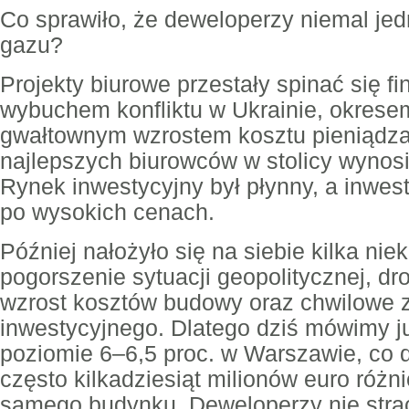
Co sprawiło, że deweloperzy niemal jed
gazu?
Projekty biurowe przestały spinać się f
wybuchem konfliktu w Ukrainie, okresem 
gwałtownym wzrostem kosztu pieniądza s
najlepszych biurowców w stolicy wynosi
Rynek inwestycyjny był płynny, a inwes
po wysokich cenach.
Później nałożyło się na siebie kilka nie
pogorszenie sytuacji geopolitycznej, dr
wzrost kosztów budowy oraz chwilowe 
inwestycyjnego. Dlatego dziś mówimy ju
poziomie 6–6,5 proc. w Warszawie, co d
często kilkadziesiąt milionów euro różn
samego budynku. Deweloperzy nie straci