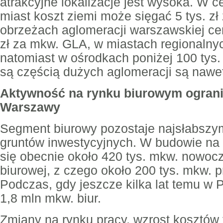
atrakcyjne lokalizacje jest wysoka. W 
miast koszt ziemi może sięgać 5 tys. z
obrzeżach aglomeracji warszawskiej ce
zł za mkw. GLA, w miastach regionalny
natomiast w ośrodkach poniżej 100 tys.
są częścią dużych aglomeracji są nawet
Aktywność na rynku biurowym ogran
Warszawy
Segment biurowy pozostaje najsłabsz
gruntów inwestycyjnych. W budowie na t
się obecnie około 420 tys. mkw. nowoc
biurowej, z czego około 200 tys. mkw.
Podczas, gdy jeszcze kilka lat temu w 
1,8 mln mkw. biur.
Zmiany na rynku pracy, wzrost kosztów