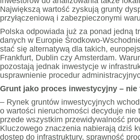
inwestorów do analizowania także lokali
Największą wartość zyskują grunty dy
przyłączeniową i zabezpieczonymi waru
Polska odpowiada już za ponad jedną t
danych w Europie Środkowo-Wschodniej 
stać się alternatywą dla takich, europej
Frankfurt, Dublin czy Amsterdam. Waru
pozostają jednak inwestycje w infrastru
usprawnienie procedur administracyjny
Grunt jako proces inwestycyjny – nie
– Rynek gruntów inwestycyjnych wchodz
o wartości nieruchomości decyduje nie ty
przede wszystkim przewidywalność pro
Kluczowego znaczenia nabierają dziś kw
dostęp do infrastruktury, sprawność pr