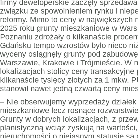
firmy deweloperskie zaczęły sprzedawa
związku ze spowolnieniem rynku i niep
reformy. Mimo to ceny w największych m
2025 roku grunty mieszkaniowe w Wars
Poznaniu zdrożały o kilkanaście procent
Gdańsku tempo wzrostów było nieco ni
wyceny osiągnęły grunty pod zabudowę
Warszawie, Krakowie i Trójmieście. W n
lokalizacjach stolicy ceny transakcyjne
kilkanaście tysięcy złotych za 1 mkw. 
stanowił nawet jedną czwartą ceny mie
– Nie obserwujemy wyprzedaży działek 
mieszkaniowe lecz rosnące rozwarstwi
Grunty w dobrych lokalizacjach, z prze
planistyczną wciąż zyskują na wartości
nieruchomości o niejasnym statusie są 