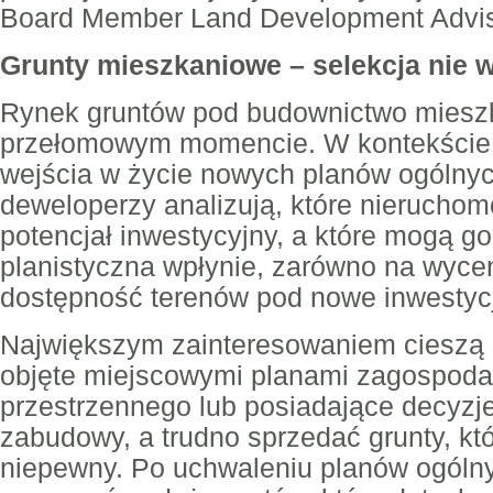
Board Member Land Development Advis
Grunty mieszkaniowe – selekcja nie
Rynek gruntów pod budownictwo mieszk
przełomowym momencie. W kontekście z
wejścia w życie nowych planów ogólnyc
deweloperzy analizują, które nierucho
potencjał inwestycyjny, a które mogą go
planistyczna wpłynie, zarówno na wycen
dostępność terenów pod nowe inwestyc
Największym zainteresowaniem cieszą s
objęte miejscowymi planami zagospod
przestrzennego lub posiadające decyzj
zabudowy, a trudno sprzedać grunty, kt
niepewny. Po uchwaleniu planów ogóln