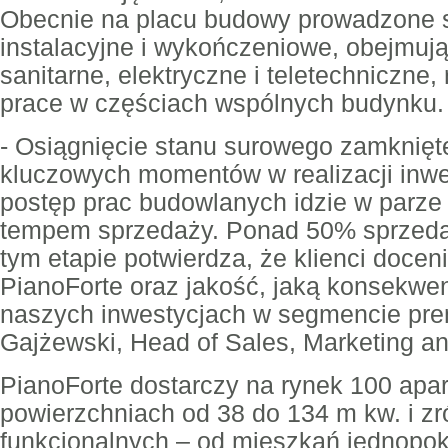
Obecnie na placu budowy prowadzone 
instalacyjne i wykończeniowe, obejmując
sanitarne, elektryczne i teletechniczne,
prace w częściach wspólnych budynku.
- Osiągnięcie stanu surowego zamknięte
kluczowych momentów w realizacji inwes
postęp prac budowlanych idzie w parze
tempem sprzedaży. Ponad 50% sprzed
tym etapie potwierdza, że klienci docen
PianoForte oraz jakość, jaką konsekwe
naszych inwestycjach w segmencie pr
Gajżewski, Head of Sales, Marketing a
PianoForte dostarczy na rynek 100 apa
powierzchniach od 38 do 134 m kw. i z
funkcjonalnych – od mieszkań jednopo