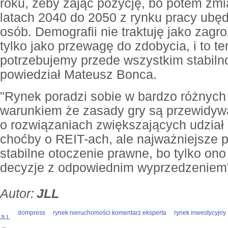
roku, żeby zająć pozycję, bo potem zmi
latach 2040 do 2050 z rynku pracy ubędz
osób. Demografii nie traktuję jako zagr
tylko jako przewagę do zdobycia, i to te
potrzebujemy przede wszystkim stabilnoś
powiedział Mateusz Bonca.
"Rynek poradzi sobie w bardzo różnych
warunkiem że zasady gry są przewidyw
o rozwiązaniach zwiększających udział
choćby o REIT-ach, ale najważniejsze p
stabilne otoczenie prawne, bo tylko o
decyzje z odpowiednim wyprzedzeniem"
JLL
dompress
rynek nieruchomości komentarz eksperta
rynek inwestycyjny
JLL