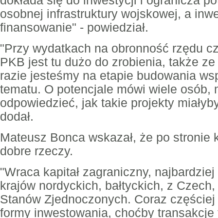
dokłada się do inwestycji i ogranicza 
osobnej infrastruktury wojskowej, a in
finansowanie" - powiedział.
"Przy wydatkach na obronność rzędu czt
PKB jest tu dużo do zrobienia, także z
razie jesteśmy na etapie budowania ws
tematu. O potencjale mówi wiele osób, 
odpowiedzieć, jak takie projekty miałyb
dodał.
Mateusz Bonca wskazał, że po stronie ka
dobre rzeczy.
"Wraca kapitał zagraniczny, najbardziej
krajów nordyckich, bałtyckich, z Czech, 
Stanów Zjednoczonych. Coraz częściej i
formy inwestowania, choćby transakcje 