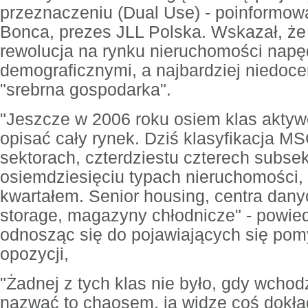
przeznaczeniu (Dual Use) - poinformo
Bonca, prezes JLL Polska. Wskazał, że
rewolucja na rynku nieruchomości nap
demograficznymi, a najbardziej niedoc
"srebrna gospodarka".
"Jeszcze w 2006 roku osiem klas aktyw
opisać cały rynek. Dziś klasyfikacja M
sektorach, czterdziestu czterech subsek
osiemdziesięciu typach nieruchomości, 
kwartałem. Senior housing, centra danyc
storage, magazyny chłodnicze" - powie
odnosząc się do pojawiających się pom
opozycji,
"Żadnej z tych klas nie było, gdy wchod
nazwać to chaosem, ja widzę coś dokła