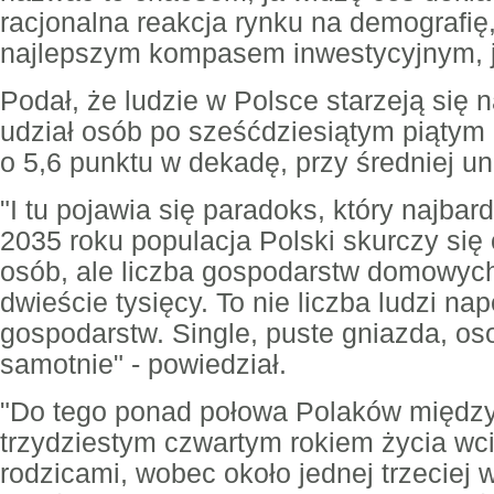
racjonalna reakcja rynku na demografię,
najlepszym kompasem inwestycyjnym, j
Podał, że ludzie w Polsce starzeją się n
udział osób po sześćdziesiątym piątym 
o 5,6 punktu w dekadę, przy średniej uni
"I tu pojawia się paradoks, który najbard
2035 roku populacja Polski skurczy się 
osób, ale liczba gospodarstw domowych
dwieście tysięcy. To nie liczba ludzi nap
gospodarstw. Single, puste gniazda, o
samotnie" - powiedział.
"Do tego ponad połowa Polaków między
trzydziestym czwartym rokiem życia wc
rodzicami, wobec około jednej trzeciej 