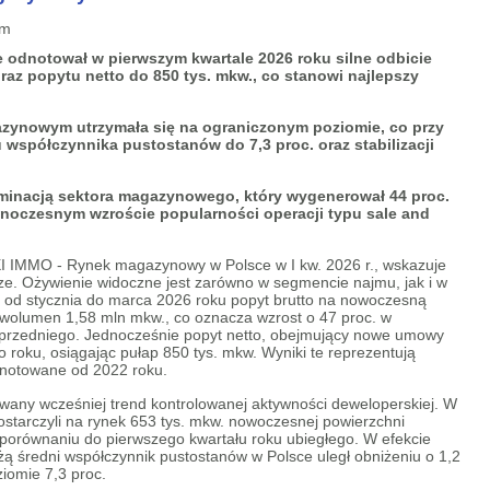
odnotował w pierwszym kwartale 2026 roku silne odbicie
az popytu netto do 850 tys. mkw., co stanowi najlepszy
zynowym utrzymała się na ograniczonym poziomie, co przy
spółczynnika pustostanów do 7,3 proc. oraz stabilizacji
ominacją sektora magazynowego, który wygenerował 44 proc.
dnoczesnym wzroście popularności operacji typu sale and
AXI IMMO - Rynek magazynowy w Polsce w I kw. 2026 r., wskazuje
ze. Ożywienie widoczne jest zarówno w segmencie najmu, jak i w
e od stycznia do marca 2026 roku popyt brutto na nowoczesną
ł wolumen 1,58 mln mkw., co oznacza wzrost o 47 proc. w
przedniego. Jednocześnie popyt netto, obejmujący nowe umowy
do roku, osiągając pułap 850 tys. mkw. Wyniki te reprezentują
dnotowane od 2022 roku.
wany wcześniej trend kontrolowanej aktywności deweloperskiej. W
starczyli na rynek 653 tys. mkw. nowoczesnej powierzchni
porównaniu do pierwszego kwartału roku ubiegłego. W efekcie
 średni współczynnik pustostanów w Polsce uległ obniżeniu o 1,2
ziomie 7,3 proc.