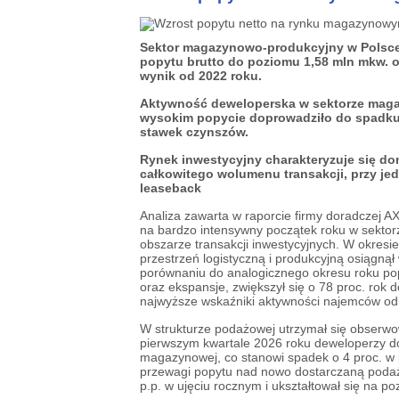
Sektor magazynowo-produkcyjny w Polsce 
popytu brutto do poziomu 1,58 mln mkw. or
wynik od 2022 roku.
Aktywność deweloperska w sektorze maga
wysokim popycie doprowadziło do spadku w
stawek czynszów.
Rynek inwestycyjny charakteryzuje się d
całkowitego wolumenu transakcji, przy je
leaseback
Analiza zawarta w raporcie firmy doradczej 
na bardzo intensywny początek roku w sektor
obszarze transakcji inwestycyjnych. W okresi
przestrzeń logistyczną i produkcyjną osiągną
porównaniu do analogicznego okresu roku po
oraz ekspansje, zwiększył się o 78 proc. rok 
najwyższe wskaźniki aktywności najemców o
W strukturze podażowej utrzymał się obserwo
pierwszym kwartale 2026 roku deweloperzy do
magazynowej, co stanowi spadek o 4 proc. w 
przewagi popytu nad nowo dostarczaną podażą
p.p. w ujęciu rocznym i ukształtował się na po