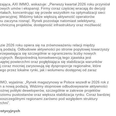
zająca, AXI IMMO, wskazuje: „Pierwszy kwartał 2026 roku przyniósł
wych umów i ekspansji. Firmy coraz częściej wracają do decyzji
łach, koncentrując się przede wszystkim na optymalizacji sieci
operacyjnej. Widzimy także większą aktywność operatorów
ajmu zaczyna rosnąć. Rynek pozostaje natomiast selektywny,
chniczną projektów, dostępność infrastruktury oraz możliwość
zie 2026 roku opiera się na zrównoważeniu relacji między
 podażą. Odbudowie aktywności po stronie popytowej towarzyszy
przejawiająca się szczególnie w ograniczeniu liczby nowych
cyjnych. Bezpośrednią konsekwencją tego zjawiska jest
ętej powierzchni oraz pogłębiająca się stabilizacja warunków
 coraz mocniej zarysowują się dysproporcje regionalne, które
go przez lokalne rynki, jak i wolumenu dostępnej od zaraz
MMO, wyjaśnia: „Rynek magazynowy w Polsce wszedł w 2026 rok z
m a nową podażą. Widzimy stopniowe odbudowywanie aktywności
żnej polityki deweloperów, szczególnie w zakresie projektów
oziomu pustostanów oraz większa stabilizacja rynku. Coraz bardziej
 poszczególnymi regionami zarówno pod względem struktury
zchni”.
estycyjnych