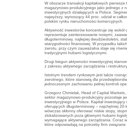
W obszarze transakcji kapitałowych pierwsze 
magazynowo-produkcyjnego jako jednego z na
inwestycyjnych działających w Polsce. Segme
najwyższy, wynoszący 44 proc. udział w całko
polskim rynku nieruchomości komercyjnych.
Aktywność inwestorów koncentruje się wokół dw
reprezentuje zainteresowanie nowymi, zaawa
długoterminowy, najlepiej dwudziestoletni, st
wiarygodności finansowej. W przypadku takich
zwrotu, przy czym zauważalna staje się równi
tradycyjnymi hubami logistycznymi.
Drugi biegun aktywności inwestycyjnej stano
z zakresu aktywnego zarządzania i restruktury
Istotnym trendem rynkowym jest także rosnący 
zwrotnego, które stanowią dla przedsiębiorst
jednoczesnym zachowaniu pełnej kontroli ope
Grzegorz Chmielak, Head of Capital Markets, 
sektor magazynowo-produkcyjny pozostaje je
inwestycyjnego w Polsce. Kapitał inwestując
oferujących długoterminowy – najchętniej 20-l
wówczas skłonny oferować niskie stopy, stop
zlokalizowanych poza głównymi hubami logist
wymagające aktywnego zarządzania. Coraz wię
które odpowiadają na potrzeby firm związane 