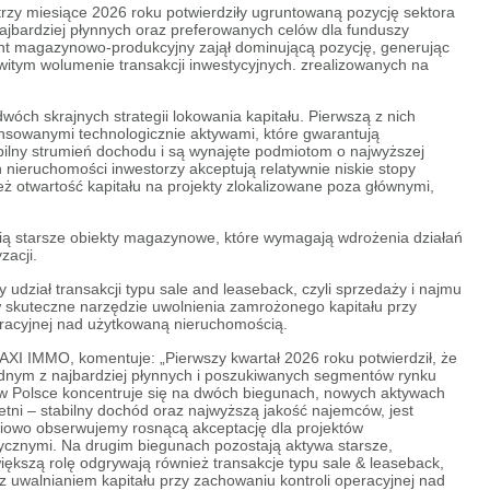
trzy miesiące 2026 roku potwierdziły ugruntowaną pozycję sektora
jbardziej płynnych oraz preferowanych celów dla funduszy
nt magazynowo-produkcyjny zajął dominującą pozycję, generując
witym wolumenie transakcji inwestycyjnych. zrealizowanych na
óch skrajnych strategii lokowania kapitału. Pierwszą z nich
nsowanymi technologicznie aktywami, które gwarantują
abilny strumień dochodu i są wynajęte podmiotom o najwyższej
 nieruchomości inwestorzy akceptują relatywnie niskie stopy
eż otwartość kapitału na projekty zlokalizowane poza głównymi,
wią starsze obiekty magazynowe, które wymagają wdrożenia działań
zacji.
udział transakcji typu sale and leaseback, czyli sprzedaży i najmu
w skuteczne narzędzie uwolnienia zamrożonego kapitału przy
racyjnej nad użytkowaną nieruchomością.
AXI IMMO, komentuje: „Pierwszy kwartał 2026 roku potwierdził, że
dnym z najbardziej płynnych i poszukiwanych segmentów rynku
y w Polsce koncentruje się na dwóch biegunach, nowych aktywach
etni – stabilny dochód oraz najwyższą jakość najemców, jest
niowo obserwujemy rosnącą akceptację dla projektów
ycznymi. Na drugim biegunach pozostają aktywa starsze,
kszą rolę odgrywają również transakcje typu sale & leaseback,
z uwalnianiem kapitału przy zachowaniu kontroli operacyjnej nad