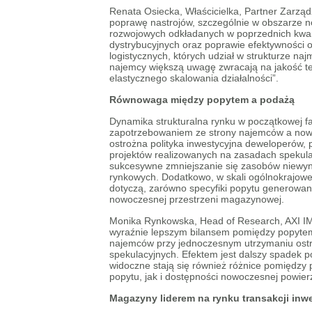
Renata Osiecka, Właścicielka, Partner Zarząd
poprawę nastrojów, szczególnie w obszarze no
rozwojowych odkładanych w poprzednich kwarta
dystrybucyjnych oraz poprawie efektywności 
logistycznych, których udział w strukturze n
najemcy większą uwagę zwracają na jakość te
elastycznego skalowania działalności”.
Równowaga między popytem a podażą
Dynamika strukturalna rynku w początkowej fa
zapotrzebowaniem ze strony najemców a nową
ostrożna polityka inwestycyjna deweloperów, 
projektów realizowanych na zasadach spekula
sukcesywne zmniejszanie się zasobów niewynaj
rynkowych. Dodatkowo, w skali ogólnokrajowej
dotyczą, zarówno specyfiki popytu generowane
nowoczesnej przestrzeni magazynowej.
Monika Rynkowska, Head of Research, AXI I
wyraźnie lepszym bilansem pomiędzy popyte
najemców przy jednoczesnym utrzymaniu ostro
spekulacyjnych. Efektem jest dalszy spadek p
widoczne stają się również różnice pomiędzy
popytu, jak i dostępności nowoczesnej powier
Magazyny liderem na rynku transakcji inw