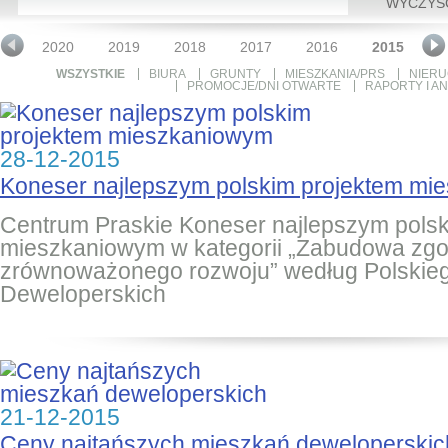
WYCZYŚ
1
2020
2019
2018
2017
2016
2015
2
WSZYSTKIE
BIURA
GRUNTY
MIESZKANIA/PRS
NIER
PROMOCJE/DNI OTWARTE
RAPORTY I AN
28-12-2015
Koneser najlepszym polskim projektem mi
Centrum Praskie Koneser najlepszym polsk
mieszkaniowym w kategorii „Zabudowa zg
zrównoważonego rozwoju” według Polskie
Deweloperskich
21-12-2015
Ceny najtańszych mieszkań deweloperskic