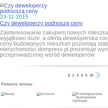
23-11-2015
Czy deweloperzy podnoszą ceny
Zainteresowanie zakupem nowych mieszkań
wyjątkowo duże, a oferta deweloperska cor
ceny budowanych mieszkań pozostają stabi
nieruchomości dompress.pl prezentuje wyn
przeprowadzonej wśród deweloperów
...
1
2
3
4
5
25
Partnerzy serwisu