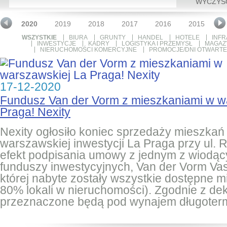
WYCZYŚ
1
2020
2019
2018
2017
2016
2015
2
WSZYSTKIE
BIURA
GRUNTY
HANDEL
HOTELE
INFR
INWESTYCJE
KADRY
LOGISTYKA I PRZEMYSŁ
MAGAZ
NIERUCHOMOŚCI KOMERCYJNE
PROMOCJE/DNI OTWARTE
17-12-2020
Fundusz Van der Vorm z mieszkaniami w w
Praga! Nexity
Nexity ogłosiło koniec sprzedaży mieszkań
warszawskiej inwestycji La Praga przy ul. 
efekt podpisania umowy z jednym z wiodąc
funduszy inwestycyjnych, Van der Vorm Va
której nabyte zostały wszystkie dostępne 
80% lokali w nieruchomości). Zgodnie z dek
przeznaczone będą pod wynajem długoter