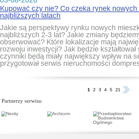
03-08-2026
Kupować czy nie? Co czeka rynek nowych
najbliższych latach
Jakie są perspektywy rynku nowych miesz
najbliższych 2-3 lat? Jakie zmiany będziem
obserwować? Które lokalizacje mają najwię
rozwoju inwestycji? Jak będzie kształtował 
czynniki będą miały największy wpływ na 
przygotował serwis nieruchomości dompres
...
1
2
3
4
5
21
Partnerzy serwisu