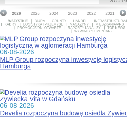
WYCZYŚ
2026
2025
2024
2023
2022
2021
2
WSZYSTKIE
BIURA
GRUNTY
HANDEL
INFRASTRUKTURA/
KADRY
LOGISTYKA I PRZEMYSŁ
MAGAZYNY
MIESZKANIA/PRS
PROMOCJE/DNI OTWARTE
RAPORTY I ANALIZY
TOP NEWS
WYWIADY/KOMENTARZE
06-08-2026
MLP Group rozpoczyna inwestycję logistyc
Hamburga
06-08-2026
Develia rozpoczyna budowę osiedla Żywie