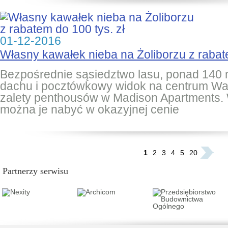
01-12-2016
Własny kawałek nieba na Żoliborzu z rabate
Bezpośrednie sąsiedztwo lasu, ponad 140 
dachu i pocztówkowy widok na centrum War
zalety penthousów w Madison Apartments. W
można je nabyć w okazyjnej cenie
...
1
2
3
4
5
20
Partnerzy serwisu