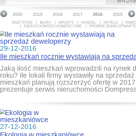
WYCZYŚ
1
2020
2019
2018
2017
2016
2015
2
WSZYSTKIE
BIURA
GRUNTY
HANDEL
HOTELE
INWE
NIERUCHOMOŚCI KOMERCYJNE
PROMOCJE/DNI OTWARTE
29-12-2016
Ile mieszkań rocznie wystawiają na sprze
Jaką ilość mieszkań wprowadzili na rynek
roku? Ile lokali firmy wystawiły na sprzedaż
mieszkań planują rozszerzyć ofertę w 201
prezentuje serwis nieruchomości Dompress
27-12-2016
Ekologia w mieszkaniówce